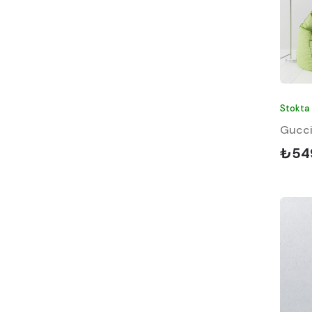
Stokta
Gucci
₺54