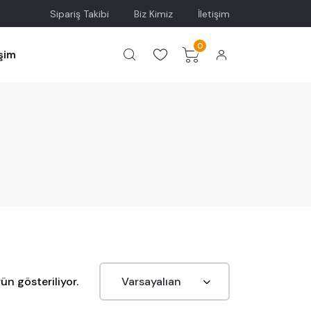
Sipariş Takibi
Biz Kimiz
İletişim
0
işim
ün gösteriliyor.