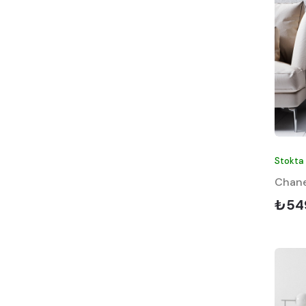
Spor
Sürrealist / Çizim
Şehir
Tarih
Türkçülük
Ünlenmiş Tablolar
Ünlü Sanatçı
Stokta
Uzay
Chane
Vintage
₺54
Yeşilçam
Ev/Yaşam
Mutfak Gereçleri
Dekorasyon