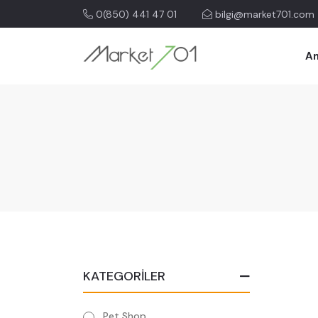
0(850) 441 47 01
bilgi@market701.com
An
KATEGORİLER
Pet Shop