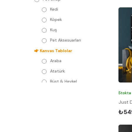
Kedi
Köpek
Kuş
Pet Aksesuarları
Kanvas Tablolar
Araba
Atatürk
Büst & Heykel
Deniz Canlıları
Stokta
Just 
Dini
₺54
Dizi & Film & Karakterler
Doğa & Hayvan