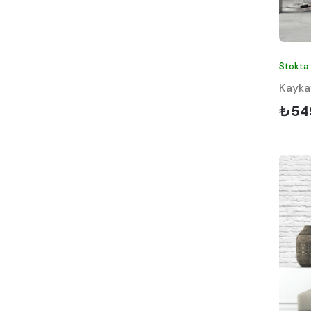
Stokta
Kayka
₺54