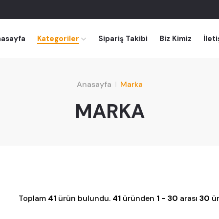
asayfa
Kategoriler
Sipariş Takibi
Biz Kimiz
İlet
Anasayfa
Marka
MARKA
Toplam
41
ürün bulundu.
41
üründen
1 - 30
arası
30
ür