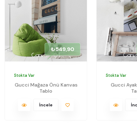
₺549,90
Stokta Var
Stokta Var
Gucci Mağaza Önü Kanvas
Gucci Ayak
Tablo
Ta
İncele
İn