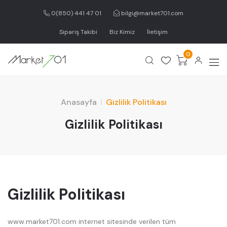
0(850) 441 47 01
bilgi@market701.com
Sipariş Takibi
Biz Kimiz
İletişim
0
Anasayfa
Gizlilik Politikası
Gizlilik Politikası
Gizlilik Politikası
www.market701.com internet sitesinde verilen tüm