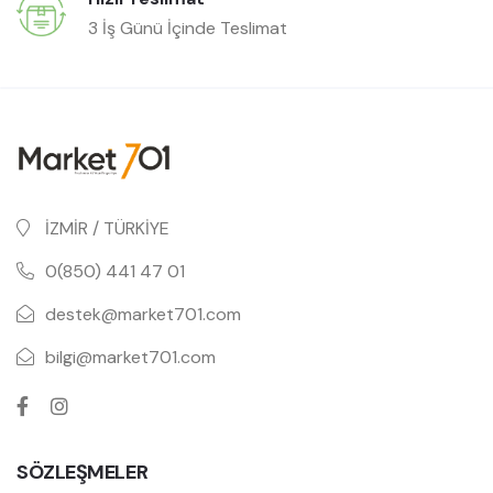
3 İş Günü İçinde Teslimat
İZMİR / TÜRKİYE
0(850) 441 47 01
destek@market701.com
bilgi@market701.com
SÖZLEŞMELER