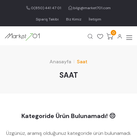
0(850) 441 47 01
bilgi@market701.com
Sipariş Takibi
Biz Kimiz
İletişim
0
Anasayfa
Saat
SAAT
Kategoride Ürün Bulunamadı! 😔
Üzgünüz, aramış olduğunuz kategoride ürün bulunamadı.