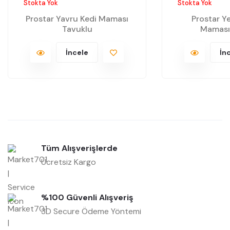
Stokta Yok
Stokta Yok
Prostar Yavru Kedi Maması
Prostar Ye
Tavuklu
Maması
İncele
İn
Tüm Alışverişlerde
Ücretsiz Kargo
%100 Güvenli Alışveriş
3D Secure Ödeme Yöntemi