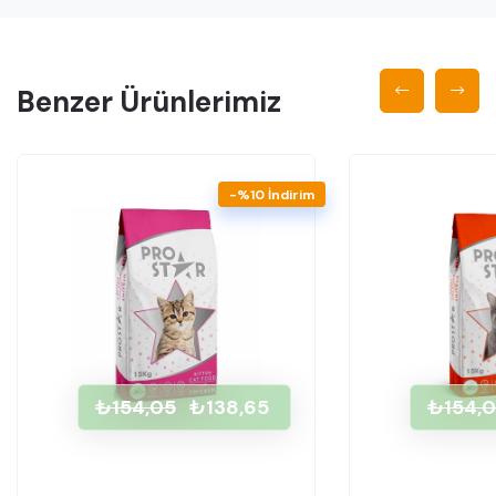
Benzer Ürünlerimiz
-%10 İndirim
₺154,05
₺138,65
₺154,