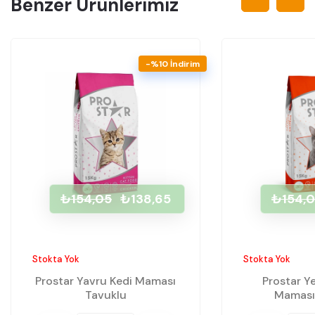
Benzer Ürünlerimiz
-%10 İndirim
₺154,05
₺138,65
₺154,
Stokta Yok
Stokta Yok
Prostar Yavru Kedi Maması
Prostar Ye
Tavuklu
Maması