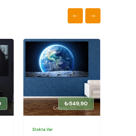
0
₺549,90
Stokta Var
Stokta V