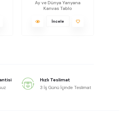
Ay ve Dünya Yanyana
Uzay
Kanvas Tablo
K
İncele
antisi
Hızlı Teslimat
suz
3 İş Günü İçinde Teslimat