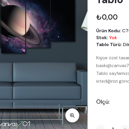
₺0,00
Ürün Kodu:
C7
Stok:
Yok
Tablo Türü:
Di
Kişiye özel tasa
baski@canvas701
Tablo sayfamızda
istediğinizi gönd
Ölçü: