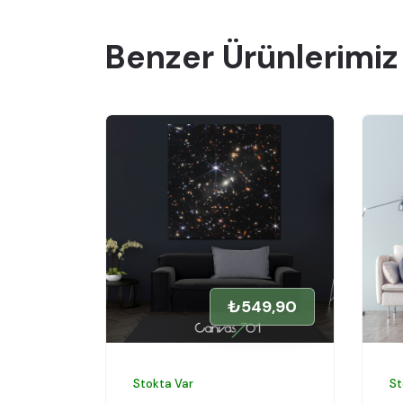
Benzer Ürünlerimiz
49,90
₺549,90
Stokta Var
St