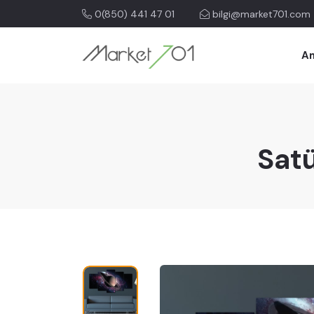
0(850) 441 47 01
bilgi@market701.com
An
Sat