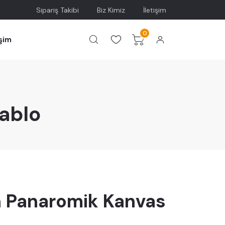
Sipariş Takibi
Biz Kimiz
İletişim
0
işim
ablo
n Panaromik Kanvas