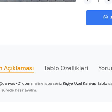
-
+
S
n Açıklaması
Tablo Özellikleri
Yoru
@canvas701.com
mailine isterseniz
Kişiye Özel Kanvas Tablo
sa
sa sürede hazırlayalım.