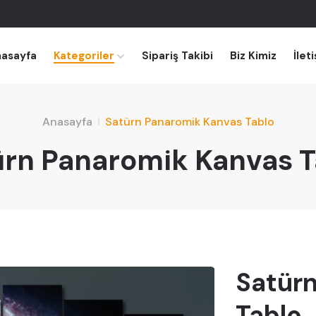
asayfa
Kategoriler
Sipariş Takibi
Biz Kimiz
İlet
Anasayfa
Satürn Panaromik Kanvas Tablo
ürn Panaromik Kanvas T
Satür
Tablo