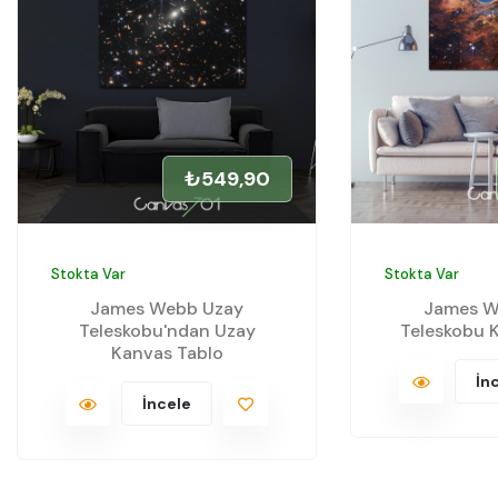
₺549,90
Stokta Var
Stokta Var
James Webb Uzay
James W
Teleskobu'ndan Uzay
Teleskobu 
Kanvas Tablo
İn
İncele