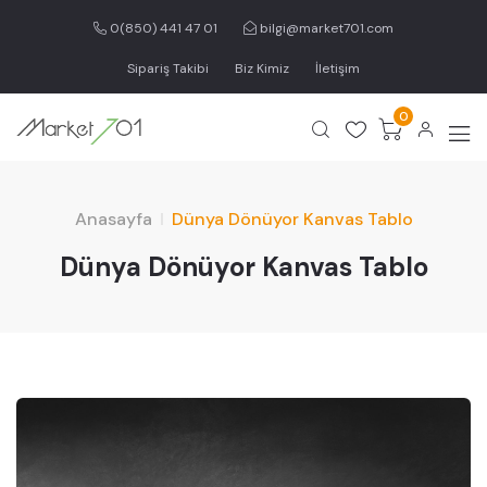
0(850) 441 47 01
bilgi@market701.com
Sipariş Takibi
Biz Kimiz
İletişim
0
Anasayfa
Dünya Dönüyor Kanvas Tablo
Dünya Dönüyor Kanvas Tablo