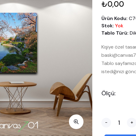
₺0,00
Ürün Kodu:
C7
Stok:
Yok
Tablo Türü:
Di
Kişiye özel tasa
baski@canvas701
Tablo sayfamızda
istediğinizi gönd
Ölçü:
-
+