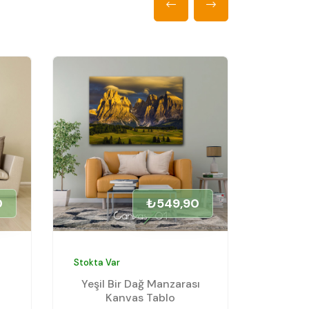
0
₺549,90
Stokta Var
Stokta V
Yeşil Bir Dağ Manzarası
Çin Ev
Kanvas Tablo