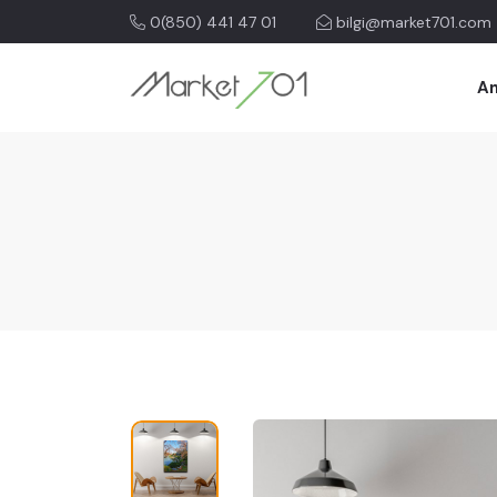
0(850) 441 47 01
bilgi@market701.com
An