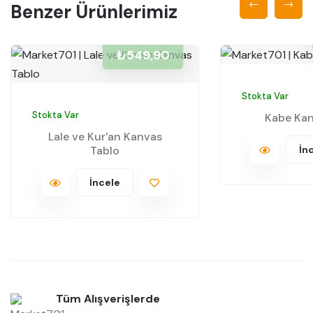
Benzer Ürünlerimiz
₺549,90
Stokta Var
Stokta Var
Kabe Kan
Lale ve Kur'an Kanvas
Tablo
İn
İncele
Tüm Alışverişlerde